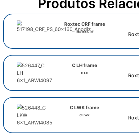
Produtos Relac
Roxtec CRF frame
Roxtec CRF
Rox
C LH frame
C LH
Rox
C LWK frame
C LWK
Rox