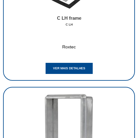
C LH frame
C LH
Roxtec
VER MAIS DETALHES