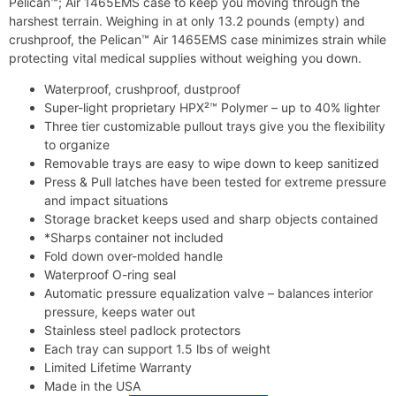
Pelican™; Air 1465EMS case to keep you moving through the
harshest terrain. Weighing in at only 13.2 pounds (empty) and
crushproof, the Pelican™ Air 1465EMS case minimizes strain while
protecting vital medical supplies without weighing you down.
Waterproof, crushproof, dustproof
Super-light proprietary HPX²™ Polymer – up to 40% lighter
Three tier customizable pullout trays give you the flexibility
to organize
Removable trays are easy to wipe down to keep sanitized
Press & Pull latches have been tested for extreme pressure
and impact situations
Storage bracket keeps used and sharp objects contained
*Sharps container not included
Fold down over-molded handle
Waterproof O-ring seal
Automatic pressure equalization valve – balances interior
pressure, keeps water out
Stainless steel padlock protectors
Each tray can support 1.5 lbs of weight
Limited Lifetime Warranty
Made in the USA