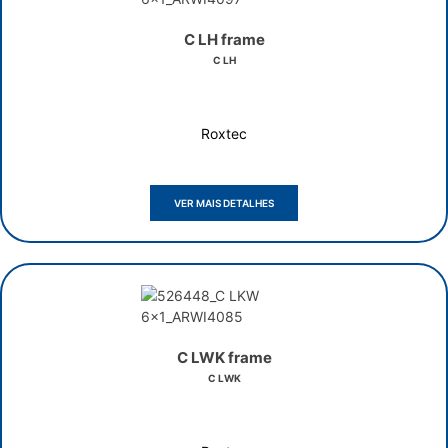
C LH frame
C LH
Roxtec
VER MAIS DETALHES
C LWK frame
C LWK